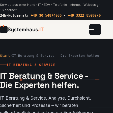
Service aus einer Hand · IT · EDV · Telefonie · Internet · Webdesign
· Sicherheit
24h-Notdienst:
+49 30 54874086
·
+49 3322 8509070
Systemhaus
.IT
Menü
Start
Start
›
IT Beratung & Service - Die Experten helfen.
Leistungen
IT BERATUNG & SERVICE
IT Beratung & Service -
Managed Services
Die Experten helfen.
Webdesign
IT Beratung & Service, Analyse, Durchsicht,
Standorte
Sicherheit und Prozesse – wir beraten
vollumfänglich und setzen die Empfehlungen