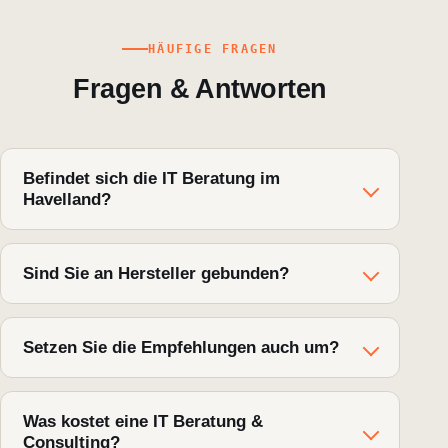
HÄUFIGE FRAGEN
Fragen & Antworten
Befindet sich die IT Beratung im
Havelland?
Ja, Ihre IT Beratung finden Sie in der
Poststr. 26 in Falkensee, direkt am Bahnhof.
Sind Sie an Hersteller gebunden?
Wir analysieren den Ist-Zustand,
Nein. Wir beraten herstellerunabhängig und
empfehlen Maßnahmen und setzen sie auf
empfehlen, was technisch und
Setzen Sie die Empfehlungen auch um?
Wunsch direkt um.
wirtschaftlich am besten zu Ihnen passt.
Ja – als Systemhaus übernehmen wir
Umsetzung und laufenden Betrieb,
Was kostet eine IT Beratung &
Consulting?
inklusive Support und Notdienst.