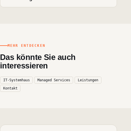
Nach einem Erstgespräch erhalten Sie ein
Angebot – projektbasiert oder als laufende
Betreuung.
MEHR ENTDECKEN
Das könnte Sie auch
interessieren
IT-Systemhaus
Managed Services
Leistungen
Kontakt