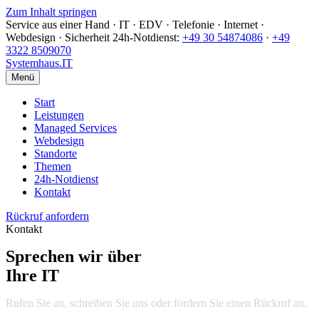
Zum Inhalt springen
Service aus einer Hand · IT · EDV · Telefonie · Internet ·
Webdesign · Sicherheit
24h-Notdienst:
+49 30 54874086
·
+49
3322 8509070
Systemhaus
.IT
Menü
Start
Leistungen
Managed Services
Webdesign
Standorte
Themen
24h-Notdienst
Kontakt
Rückruf anfordern
Kontakt
Sprechen wir über
Ihre IT
Rufen Sie an, schreiben Sie uns oder fordern Sie einen Rückruf an.