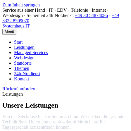
Zum Inhalt springen
Service aus einer Hand · IT · EDV · Telefonie · Internet ·
Webdesign · Sicherheit
24h-Notdienst:
+49 30 54874086
·
+49
3322 8509070
Systemhaus
.IT
Menü
Start
Leistungen
Managed Services
Webdesign
Standorte
Themen
24h-Notdienst
Kontakt
Rückruf anfordern
Leistungen
Unsere Leistungen
Von der Steckdose bis zur Suchmaschine: Wir decken die gesamte
Technik Ihres Unternehmens ab – damit Sie sich auf Ihr
Tagesgeschäft konzentrieren können.