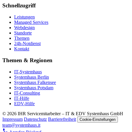
Schnellzugriff
Leistungen
Managed Services
Webdesign
Standorte
Themen
24h-Notdienst
Kontakt
Themen & Regionen
IT-Systemhaus
Systemhaus Berlin
Systemhaus Falkensee
Systemhaus Potsdam
IT-Consulting
IT-Hilfe
EDV-Hilfe
© 2026 IHR Servicemitarbeiter – IT & EDV Systemhaus GmbH
Impressum
Datenschutz
Barrierefreiheit
Cookie-Einstellungen
team@systemhaus.it