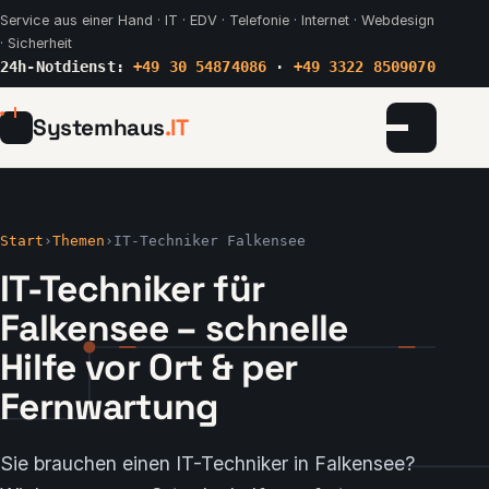
Service aus einer Hand · IT · EDV · Telefonie · Internet · Webdesign
· Sicherheit
24h-Notdienst:
+49 30 54874086
·
+49 3322 8509070
Systemhaus
.IT
Menü
Start
Start
›
Themen
›
IT-Techniker Falkensee
Leistungen
IT-Techniker für
Falkensee – schnelle
Managed Services
Hilfe vor Ort & per
Webdesign
Fernwartung
Standorte
Sie brauchen einen IT-Techniker in Falkensee?