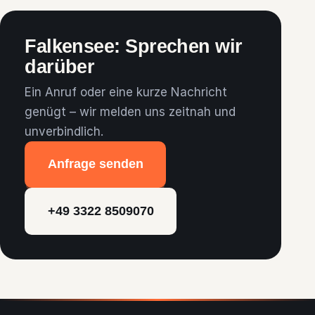
Computer-, Notebook-, WLAN- oder
Druckerproblemen nach
Terminvereinbarung.
Falkensee: Sprechen wir
darüber
Ein Anruf oder eine kurze Nachricht
genügt – wir melden uns zeitnah und
unverbindlich.
Anfrage senden
+49 3322 8509070